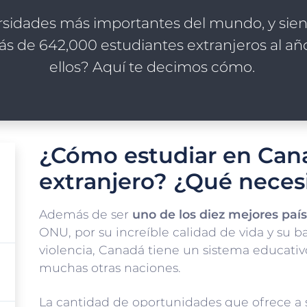
ersidades más importantes del mundo, y sie
s de 642,000 estudiantes extranjeros al año
ellos? Aquí te decimos cómo.
¿Cómo estudiar en Can
extranjero? ¿Qué neces
Además de ser
uno de los diez mejores país
ONU, por su increíble calidad de vida y su b
violencia, Canadá tiene un sistema educativ
muchas otras naciones.
La cantidad de oportunidades que ofrece a s