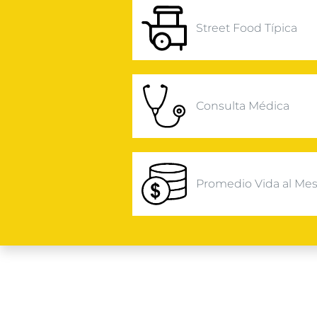
Street Food Típica
Consulta Médica
Promedio Vida al Me