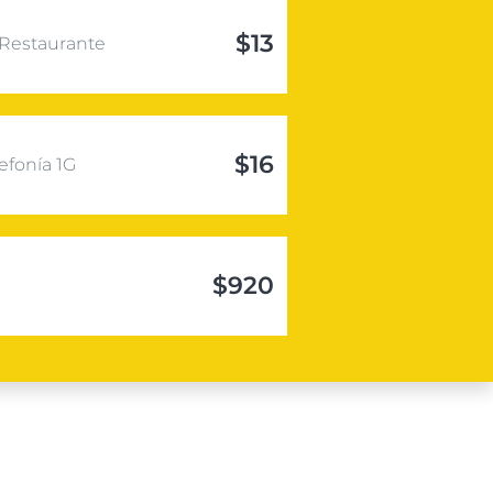
$13
Restaurante
$16
efonía 1G
$920