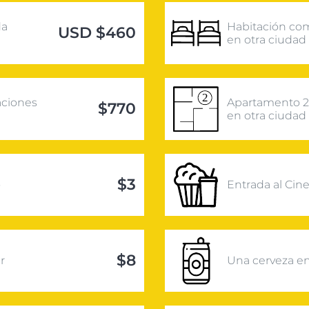
da
Habitación co
USD $460
en otra ciudad
aciones
Apartamento 2
$770
en otra ciudad
$3
o
Entrada al Cin
$8
r
Una cerveza en