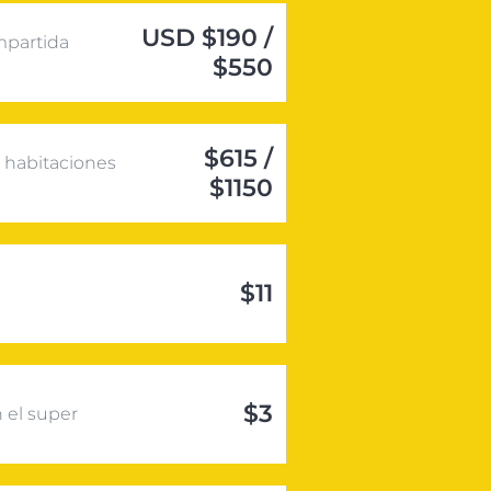
USD $190 /
mpartida
$550
$615 /
 habitaciones
$1150
$11
e
$3
 el super