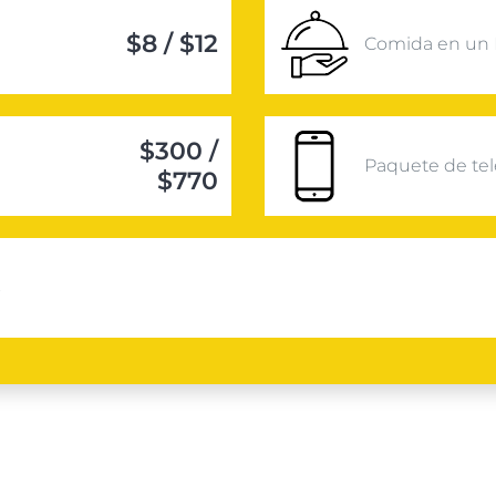
$8 / $12
Comida en un 
$300 /
Paquete de tel
$770
s