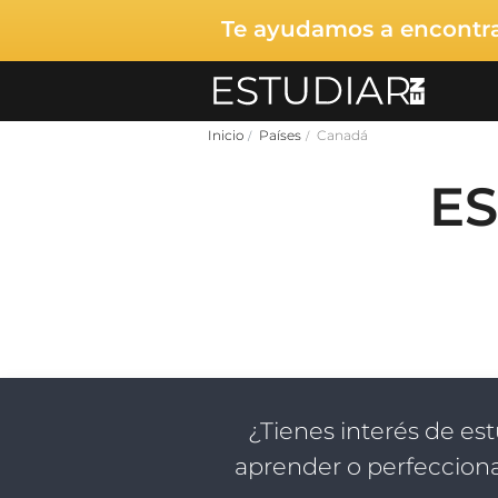
Te ayudamos a encontrar
Inicio
Países
Canadá
E
¿Tienes interés de est
aprender o perfecciona