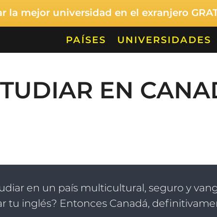
 la mejor universidad en el exranjero GRA
PAÍSES
UNIVERSIDADES
STUDIAR EN CANA
udiar en un país multicultural, seguro y van
r tu inglés? Entonces Canadá, definitivamen