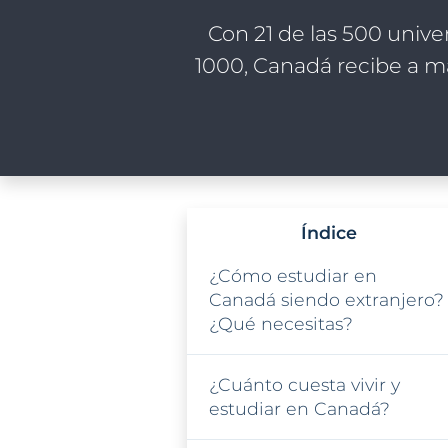
Con 21 de las 500 univ
1000, Canadá recibe a má
Índice
¿Cómo estudiar en
Canadá siendo extranjero?
¿Qué necesitas?
¿Cuánto cuesta vivir y
estudiar en Canadá?