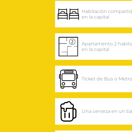
Habitación comparti
en la capital
Apartamento 2 habit
en la capital
Ticket de Bus o Metr
Una cerveza en un ba