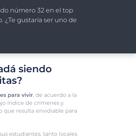
ndo número 32 en el top
. ¿Te gustaría ser uno de
adá siendo
itas?
es para vivir
, de acuerdo a la
ajo índice de crímenes y
o que resulta envidiable para
us estudiantes, tanto locales