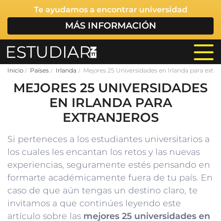
Te ayudamos a encontrar universidad
MÁS INFORMACIÓN
Inicio
Países
Irlanda
Mejores 25 Universidades en Irlanda para extra
MEJORES 25 UNIVERSIDADES
EN IRLANDA PARA
EXTRANJEROS
Si perteneces a los estudiantes universitarios a
los cuales les encantan los retos y las nuevas
experiencias, seguramente estés pensando en
formarte académicamente fuera de tu país. En
caso de que aún tengas un destino claro, te
invitamos a que continúes leyendo este
artículo sobre las
mejores 25 universidades en