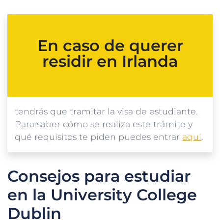
En caso de querer
residir en Irlanda
tendrás que tramitar la visa de estudiante.
Para
s
aber
cómo se realiza este trámite y
qué requisitos te piden puedes entrar
aquí
.
Consejos para estudiar
en la University College
Dublin