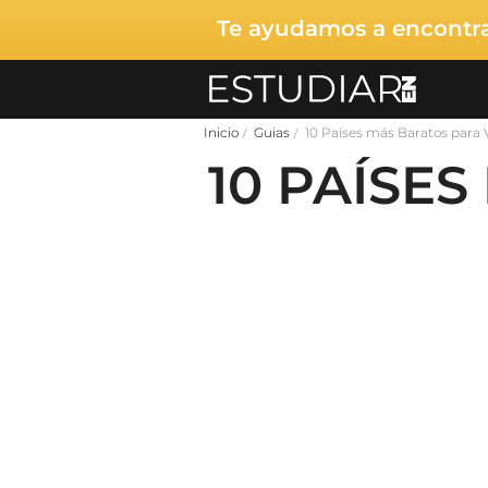
Te ayudamos a encontrar
Inicio
Guias
10 Países más Baratos para V
10 PAÍSES