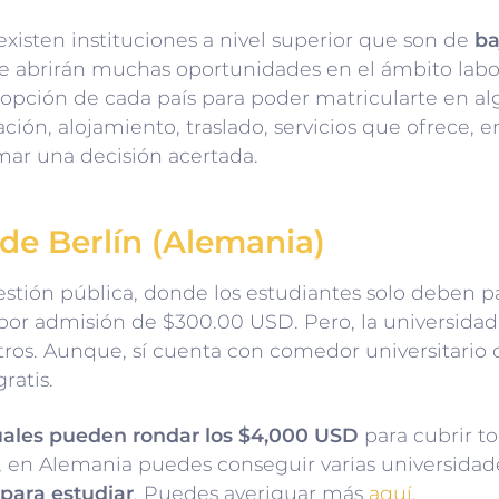
xisten instituciones a nivel superior que son de
ba
e abrirán muchas oportunidades en el ámbito labora
pción de cada país para poder matricularte en algu
ción, alojamiento, traslado, servicios que ofrece, en
mar una decisión acertada.
 de Berlín (Alemania)
estión pública, donde los estudiantes solo deben 
 por admisión de $300.00 USD. Pero, la universidad
otros. Aunque, sí cuenta con comedor universitario 
ratis.
uales pueden rondar los $4,000 USD
para cubrir t
, en Alemania puedes conseguir varias universidade
para estudiar
. Puedes averiguar más
aquí
.