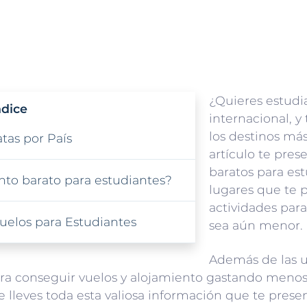
¿Quieres estudia
ndice
internacional, y
los destinos má
tas por País
artículo te pres
baratos para estu
to barato para estudiantes?
lugares que te 
actividades par
elos para Estudiantes
sea aún menor.
Además de las un
a conseguir vuelos y alojamiento gastando menos.
e lleves toda esta valiosa información que te pres