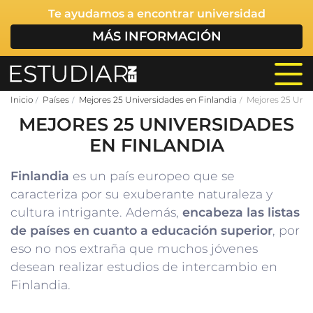
Te ayudamos a encontrar universidad
MÁS INFORMACIÓN
Inicio
Países
Mejores 25 Universidades en Finlandia
Mejores 25 Univ
MEJORES 25 UNIVERSIDADES
EN FINLANDIA
Finlandia
es un país europeo que se
caracteriza por su exuberante naturaleza y
cultura intrigante. Además,
encabeza las listas
de países en cuanto a educación superior
, por
eso no nos extraña que muchos jóvenes
desean realizar estudios de intercambio en
Finlandia.