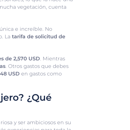
n mucha vegetación, cuenta
única e increíble. No
o. La
tarifa de solicitud de
es de 2,570 USD
. Mientras
as
. Otros gastos que debes
,048 USD
en gastos como
njero? ¿Qué
iosa y ser ambiciosos en su
rás experiencias para toda la