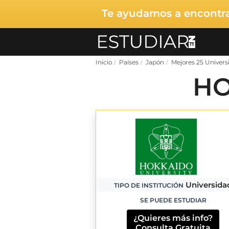
Te ayudamos a encontrar
Inicio
Países
Japón
Mejores 25 Univers
HO
Universida
TIPO DE INSTITUCIÓN
SE PUEDE ESTUDIAR
¿Quieres más info?
Consulta Gratuita