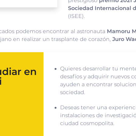
prestigioso
premio 2021 
Sociedad Internacional 
(ISEE).
cados podemos encontrar al astronauta
Mamoru M
ujano en realizar un trasplante de corazón,
Juro Wa
Quieres desarrollar tu ment
udiar en
desafíos y adquirir nuevos 
i
ayuden a encontrar solucion
sociedad.
Deseas tener una experienc
instalaciones de investigac
ciudad cosmopolita.