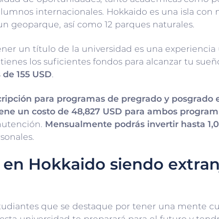
s alumnos internacionales. Hokkaido es una isla co
 un geoparque, así como 12 parques naturales.
ener un título de la universidad es una experiencia 
 tienes los suficientes fondos para alcanzar tu sueñ
s de 155 USD
.
cripción para programas de pregrado y posgrado 
tiene un costo de 48,827 USD para ambos program
nutención.
Mensualmente podrás invertir hasta 1
rsonales.
 en Hokkaido siendo extra
tudiantes que se destaque por tener una mente cur
esta universidad te preparará para el futuro y tend