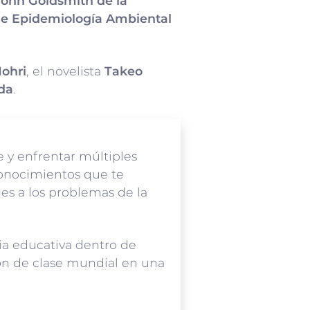
John Goldsmith de la
de Epidemiología Ambiental
ohri
, el novelista
Takeo
da
.
e y enfrentar múltiples
conocimientos que te
es a los problemas de la
ia educativa dentro de
ión de clase mundial en una