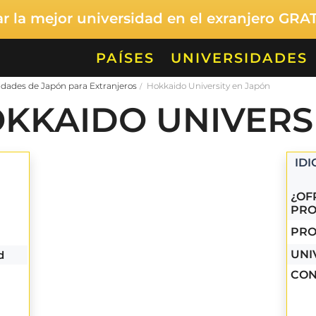
 la mejor universidad en el exranjero GRA
PAÍSES
UNIVERSIDADES
idades de Japón para Extranjeros
Hokkaido University en Japón
KKAIDO UNIVERS
ID
¿OF
PRO
PRO
UNI
d
CON