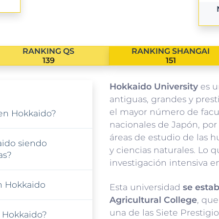
RANKING QS
RANKING SHANGAI
139
151
Hokkaido University
es u
antiguas, grandes y pres
el mayor número de facul
 en Hokkaido?
nacionales de Japón, por 
áreas de estudio de las h
ido siendo
y ciencias naturales. Lo 
as?
investigación intensiva en
n Hokkaido
Esta universidad
se esta
Agricultural College
, que
una de las Siete Prestigi
 Hokkaido?