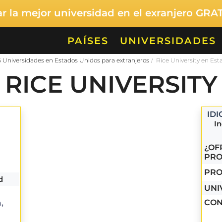
 la mejor universidad en el exranjero GRA
PAÍSES
UNIVERSIDADES
5 Universidades en Estados Unidos para extranjeros
Rice University en Es
RICE UNIVERSITY
ID
In
¿OF
PRO
PRO
d
UNI
CON
,