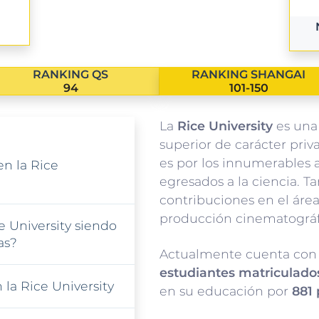
RANKING QS
RANKING SHANGAI
94
101-150
La
Rice University
es una
superior de carácter priv
es por los innumerables 
en la Rice
egresados a la ciencia. T
contribuciones en el área 
producción cinematográfi
e University siendo
as?
Actualmente cuenta con
estudiantes matriculado
 la Rice University
en su educación por
881 