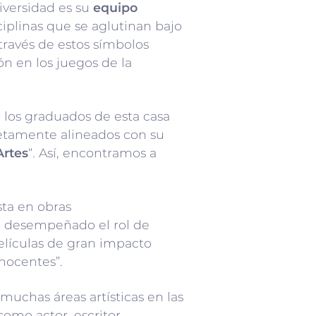
niversidad es su
equipo
iplinas que se aglutinan bajo
 través de estos símbolos
ón en los juegos de la
 los graduados de esta casa
etamente alineados con su
Artes
“. Así, encontramos a
ista en obras
a desempeñado el rol de
elículas de gran impacto
inocentes”.
muchas áreas artísticas en las
omo actor, escritor,