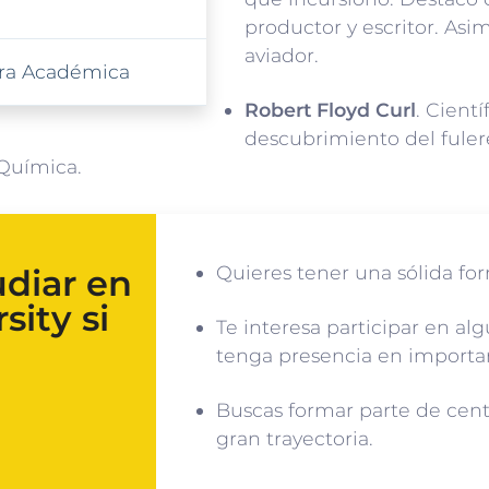
productor y escritor. As
aviador.
xtra Académica
Robert Floyd Curl
. Cient
descubrimiento del fuler
Química.
Quieres tener una sólida for
udiar en
sity si
Te interesa participar en a
tenga presencia en importa
Buscas formar parte de cent
gran trayectoria.