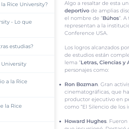
Algo a resaltar de esta u
la Rice University?
deportivo
de amplias disc
el nombre de “
Búhos
“. A
sity - Lo que
representan a la instituci
Conference USA.
ras estudias?
Los logros alcanzados por
de estudios están compl
lema “
Letras, Ciencias y 
 University
personajes como:
o a la Rice
Ron Bozman
. Gran activ
cinematográficas, que h
productor ejecutivo en p
e la Rice
como “El Silencio de los 
Howard Hughes
. Fueron 
que incursionó. Destacó c