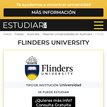
Te ayudamos a encontrar universidad
MÁS INFORMACIÓN
Inicio
Países
Australia
Mejores Universidades en Australia
Flinders
FLINDERS UNIVERSITY
Universidad
TIPO DE INSTITUCIÓN
SE PUEDE ESTUDIAR
¿Quieres más info?
Consulta Gratuita