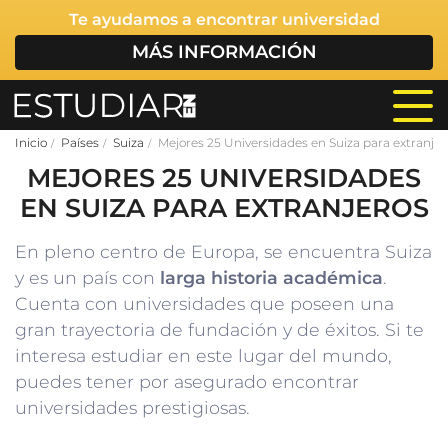
Te ayudamos a encontrar universidad
MÁS INFORMACIÓN
Inicio
Países
Suiza
Mejores 25 Universidades en Suiza para extranjer
MEJORES 25 UNIVERSIDADES
EN SUIZA PARA EXTRANJEROS
En pleno centro de Europa, se encuentra Suiza
y es un país con
larga historia académica
.
Cuenta con universidades que poseen una
gran trayectoria de fundación y de éxitos. Si te
interesa estudiar en este lugar del mundo,
puedes tener por asegurado encontrar
universidades prestigiosas.