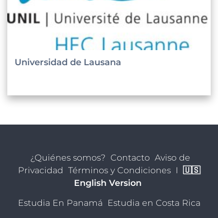
Universidad de Lausana
¿Quiénes somos?
Contacto
Aviso de
Privacidad
Términos y Condiciones
I
🇺🇸
English Version
Estudia En Panamá
Estudia en Costa Rica