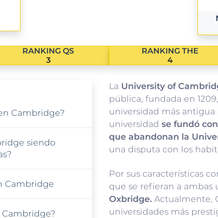
RANKING QS
RANKING THE
3
4
La
University of Cambri
pública, fundada en 1209,
universidad más antigua 
 en Cambridge?
universidad
se fundó con
que abandonan la Unive
ridge siendo
una disputa con los habi
as?
Por sus características 
en Cambridge
que se refieran a ambas
Oxbridge.
Actualmente, 
universidades más presti
n Cambridge?