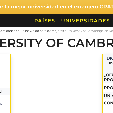
 la mejor universidad en el exranjero GRA
PAÍSES
UNIVERSIDADES
versidades en Reino Unido para extranjeros
University of Cambridge en R
ERSITY OF CAMB
ID
In
¿OF
PRO
PRO
d
UNI
CON
,