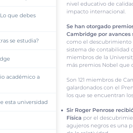
nivel educativo de calida
impacto internacional.
 Lo que debes
Se han otorgado premio
Cambridge por avances s
ras se estudia?
como el descubrimiento d
sistema de contabilidad d
miembros de la Universi
idge
más premios Nobel que cu
io académico a
Son 121 miembros de Ca
galardonados con el Pre
los que se encuentran los
e esta universidad
Sir Roger Penrose recibi
Física
por el descubrimie
agujeros negros es una pr