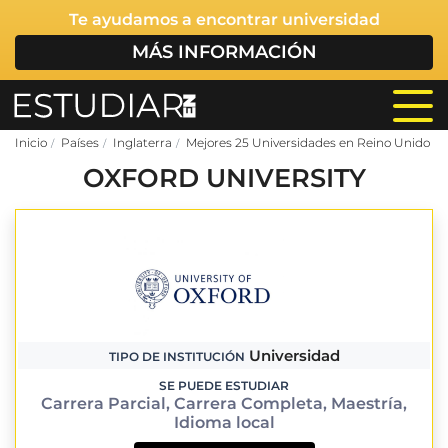
Te ayudamos a encontrar universidad
MÁS INFORMACIÓN
Inicio
Países
Inglaterra
Mejores 25 Universidades en Reino Unido pa
OXFORD UNIVERSITY
Universidad
TIPO DE INSTITUCIÓN
SE PUEDE ESTUDIAR
Carrera Parcial, Carrera Completa, Maestría,
Idioma local