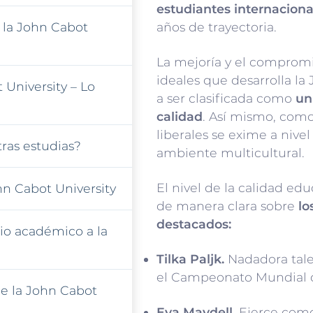
estudiantes internaciona
 la John Cabot
años de trayectoria.
La mejoría y el compromi
ideales que desarrolla la
 University – Lo
a ser clasificada como
un
calidad
. Así mismo, como
liberales se exime a nive
ras estudias?
ambiente multicultural.
El nivel de la calidad ed
ohn Cabot University
de manera clara sobre
lo
destacados:
io académico a la
Tilka Paljk.
Nadadora tale
el Campeonato Mundial de
e la John Cabot
Eva Maydell.
Ejerce como