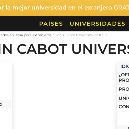
 la mejor universidad en el exranjero GRA
PAÍSES
UNIVERSIDADES
ades en Italia para extranjeros
John Cabot University en Italia
N CABOT UNIVER
ID
¿OF
PRO
PRO
UNI
d
CON