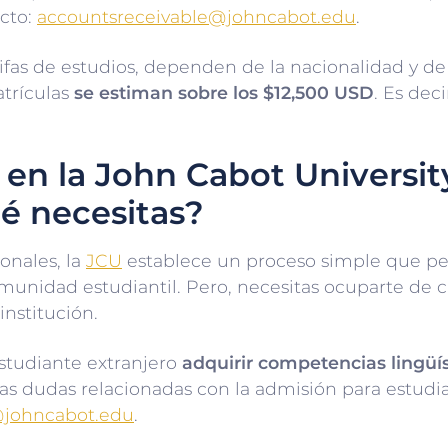
acto:
accountsreceivable@johncabot.edu
.
arifas de estudios, dependen de la nacionalidad y de
atrículas
se estiman sobre los $12,500 USD
. Es dec
en la John Cabot Universit
é necesitas?
onales, la
JCU
establece un proceso simple que p
munidad estudiantil. Pero, necesitas ocuparte de c
institución.
tudiante extranjero
adquirir competencias lingüís
as dudas relacionadas con la admisión para estudia
@johncabot.edu
.