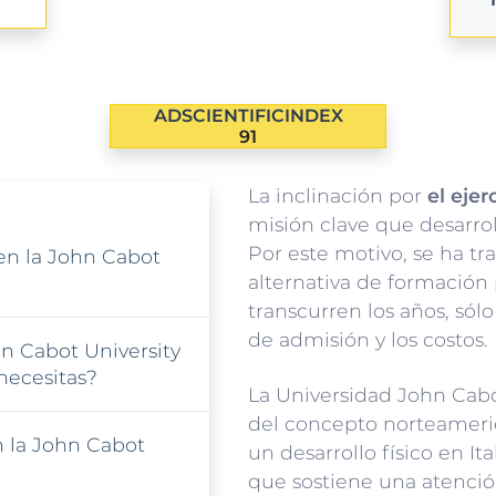
ADSCIENTIFICINDEX
91
La inclinación por
el ejer
misión clave que desarrol
Por este motivo, se ha t
en la John Cabot
alternativa de formación
transcurren los años, sól
de admisión y los costos.
n Cabot University
necesitas?
La Universidad John Cabo
del concepto norteameri
n la John Cabot
un desarrollo físico en Ita
que sostiene una atenci