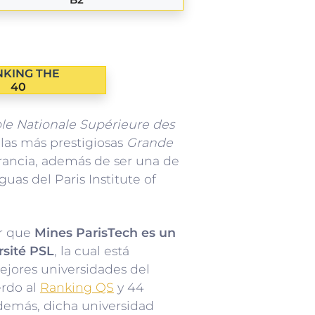
KING THE
40
le Nationale Supérieure des
las más prestigiosas
Grande
rancia, además de ser una de
guas del Paris Institute of
r que
Mines ParisTech es un
sité PSL
, la cual está
mejores universidades del
rdo al
Ranking QS
y 44
demás, dicha universidad