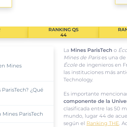
R
RANKING QS
RAN
44
La
Mines ParisTech
o
Éco
Mines de Paris
es una de 
École
de ingenieros en F
 en Mines
las instituciones más anti
Technology.
 ParisTech? ¿Qué
Es importante menciona
componente de la Univer
clasificada entre las 50 
n Mines ParisTech
mundo, lugar 44 de acue
según el
Ranking THE
. A