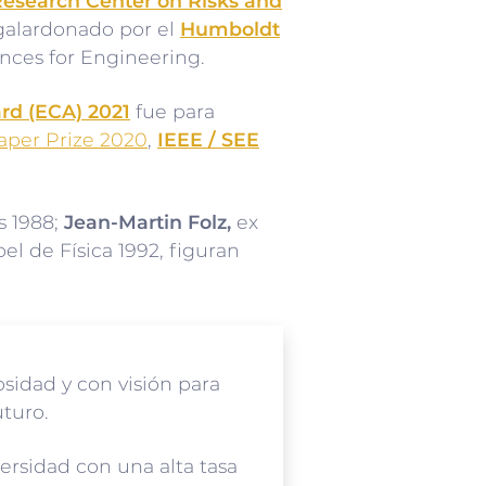
esearch Center on Risks and
 galardonado por el
Humboldt
ences for Engineering.
rd (ECA) 2021
fue para
aper Prize 2020
,
IEEE / SEE
s 1988;
Jean-Martin Folz,
ex
l de Física 1992, figuran
sidad y con visión para
uturo.
ersidad con una alta tasa