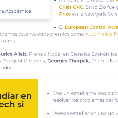
En 2020, el profesor del
R
Crisis CRC
, Erico Zio fue
xtra Académica
Prize
en la categoría Sci
El
European Control Awa
 además ostenta otros premios como
Automatica P
e otros.
urice Allais,
Premio Nobel en Ciencias Económica
A Peugeot Citroën y;
Georges Charpak,
Premio Nobe
cados.
Eres un estudiante con curio
udiar en
resolver los problemas del f
ech si
Deseas estudiar en una univ