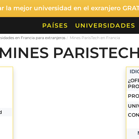
 la mejor universidad en el exranjero GRA
PAÍSES
UNIVERSIDADES
sidades en Francia para extranjeros
Mines ParisTech en Francia
MINES PARISTEC
ID
¿OF
PRO
PRO
UNI
d
CON