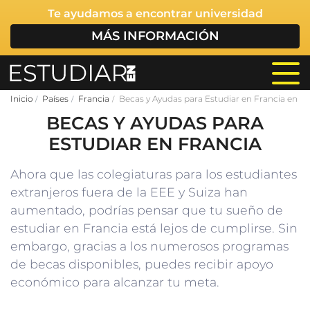
Te ayudamos a encontrar universidad
MÁS INFORMACIÓN
Inicio
Países
Francia
Becas y Ayudas para Estudiar en Francia en Fr
BECAS Y AYUDAS PARA
ESTUDIAR EN FRANCIA
Ahora que las colegiaturas para los estudiantes
extranjeros fuera de la EEE y Suiza han
aumentado, podrías pensar que tu sueño de
estudiar en Francia está lejos de cumplirse. Sin
embargo, gracias a los numerosos programas
de becas disponibles, puedes recibir apoyo
económico para alcanzar tu meta.