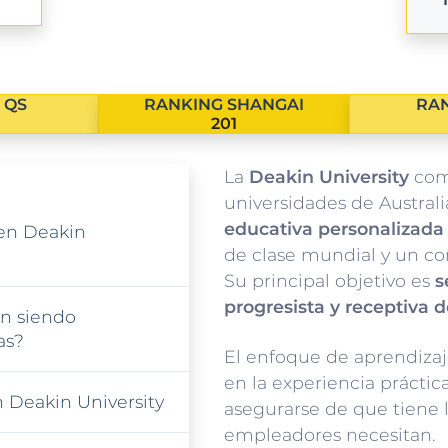
 QS
RANKING SHANGAI
RAN
201
La
Deakin University
como
universidades de Austral
educativa personalizada
 en Deakin
de clase mundial y un co
Su principal objetivo es
s
progresista y receptiva d
n siendo
as?
El enfoque de aprendiza
en la experiencia práctica
n Deakin University
asegurarse de que tiene l
empleadores necesitan.