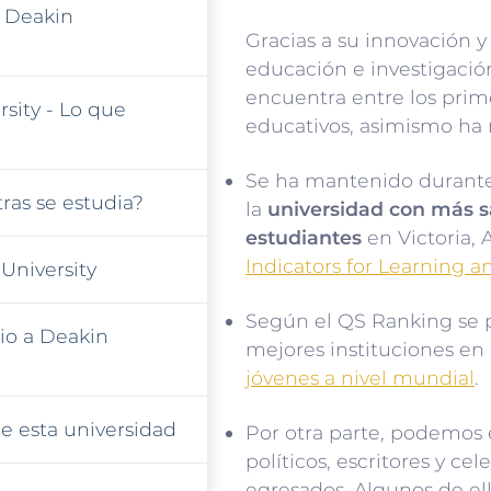
 Deakin
Gracias a su innovación y
educación e investigación
encuentra entre los prim
sity - Lo que
educativos, asimismo ha 
Se ha mantenido durante
ras se estudia?
la
universidad con más s
estudiantes
en Victoria, 
Indicators for Learning 
University
Según el QS Ranking se 
io a Deakin
mejores instituciones en
jóvenes a nivel mundial
.
e esta universidad
Por otra parte, podemos e
políticos, escritores y ce
egresados. Algunos de el