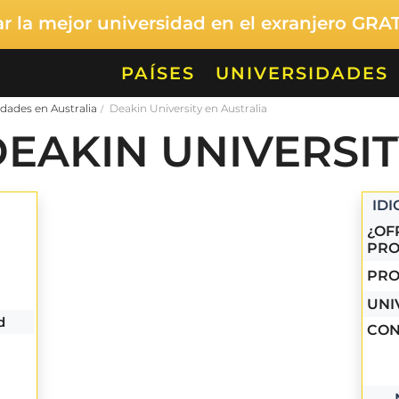
 la mejor universidad en el exranjero GRA
PAÍSES
UNIVERSIDADES
dades en Australia
Deakin University en Australia
EAKIN UNIVERSI
ID
¿OF
PRO
PRO
UNI
d
CON