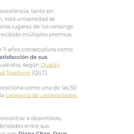
 excelencia, tanto en
, esta universidad se
eros lugares de los rankings
recibido múltiples premios.
 11 años consecutivos como
atisfacción de sus
Australia, según
Quality
and Teaching
(QILT).
posiciona como una de las 50
 la
categoría de universidades
ncontrar a deportistas,
lebridades entre sus
los son
Diana Chan, Dave