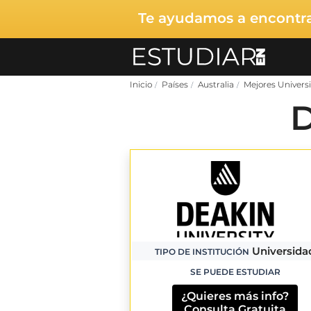
Te ayudamos a encontrar
Inicio
Países
Australia
Mejores Universi
D
Universida
TIPO DE INSTITUCIÓN
SE PUEDE ESTUDIAR
¿Quieres más info?
Consulta Gratuita